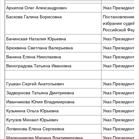
Архипов Олег Александрович
Указ Президента 
Баскова Галина Борисовна
Постановление ВС
избрании судей р
Российской Феде
Бачинская Наталия Юрьевна
Указ Президента 
Брюквина Светлана Валерьевна
Указ Президента 
Ванина Елена Николаевна
Указ Президента 
Виноградова Татьяна Ивановна
Указ Президента 
Гушкан Сергей Анатольевич
Указ Президента 
Задворнова Татьяна Дмитриевна
Указ Президента 
Иванчикова Юлия Владимировна
Указ Президента 
Кузьмина Ольга Юрьевна
Указ Президента 
Кутузов Михаил Юрьевич
Указ Президента 
Логвинова Елена Сергеевна
Указ Президента 
Маренникова Марина Владимировна
Указ Президента 