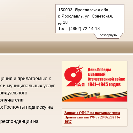
150003, Ярославская обл.,
г. Ярославль, ул. Советская,
д. 18
Тел.: (4852) 72-14-13
oblsud.jrs@sudrf.ru
развернуть
law@law.yar.ru
щения и прилагаемые к
х и муниципальных услуг.
ивидуального
получателя
.
х Госпочты подписку на
Запросы ОПФР по постановлению
Правительства РФ от 28.06.2021 №
рреспонденции на
1037