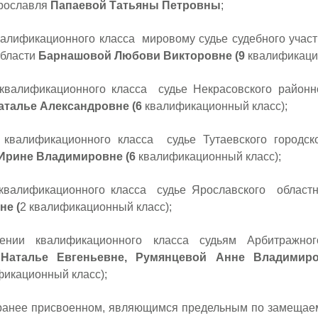
Ярославля
Папаевой Татьяны Петровны
;
алификационного класса мировому судье судебного участ
области
Барнашовой Любови Викторовне (9
квалификацио
валификационного класса судье Некрасовского районн
аталье Александровне (6
квалификационный класс);
валификационного класса судье Тутаевского городско
Ирине Владимировне (6
квалификационный класс);
квалификационного класса судье Ярославского област
не (
2 квалификационный класс);
 квалификационного класса судьям Арбитражного
 Наталье Евгеньевне, Румянцевой Анне Владимир
фикационный класс);
ранее присвоенном, являющимся предельным по замещаем