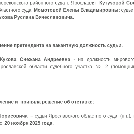
перекопского районного суда г. Ярославля
Кутузовой С
бластного суда
Момотовой Елены Владимировны;
судьи
ухова Руслана Вячеславовича.
ление претендента на вакантную должность судьи.
укова Снежана Андреевна -
на должность мирового
рославской области судебного участка № 2 (помощник
ление и приняла решение об отставке:
Борисовича
– судьи Ярославского областного суда (пп.1 п
 с
20 ноября 2025 года.