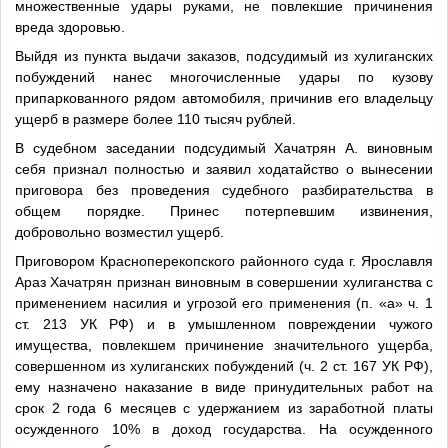
множественные удары руками, не повлекшие причинения
вреда здоровью.
Выйдя из пункта выдачи заказов, подсудимый из хулиганских
побуждений нанес многочисленные удары по кузову
припаркованного рядом автомобиля, причинив его владельцу
ущерб в размере более 110 тысяч рублей.
В судебном заседании подсудимый Хачатрян А. виновным
себя признал полностью и заявил ходатайство о вынесении
приговора без проведения судебного разбирательства в
общем порядке. Принес потерпевшим извинения,
добровольно возместил ущерб.
Приговором Красноперекопского районного суда г. Ярославля
Араз Хачатрян признан виновным в совершении хулиганства с
применением насилия и угрозой его применения (п. «а» ч. 1
ст. 213 УК РФ) и в умышленном повреждении чужого
имущества, повлекшем причинение значительного ущерба,
совершенном из хулиганских побуждений (ч. 2 ст. 167 УК РФ),
ему назначено наказание в виде принудительных работ на
срок 2 года 6 месяцев с удержанием из заработной платы
осужденного 10% в доход государства. На осужденного