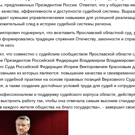
, предложенных Президентом России. Отметил, что у общества им
качества, эффективности и доступности судебной системы. Вырази
дает нужными управленческими навыками для успешной реализаци
ложительный след в истории судебной системы региона.
икторович подчеркнул, что возглавить Ярославский областной суд
ми формировались традиции служения Отечеству, законности и спр
ля него.
ил, что совместно с судейским сообществом Ярославской области с
ное Президентом Российской Федерации Владимиром Владимирови
го Суда Российской Федерации Игорем Викторовичем Красновым д
новными из которых являются: повышение качества и своевременно
я судебной практики на основе правовых позиций Верховного Суд
 а также создание достойных условий труда для судей и сотрудни
рофессионализм и поддержку судейского корпуса области, действу
 выстроить работу так, чтобы она отвечала самым высоким станда
 каждого жителя общества на благо государства», - завершил свою