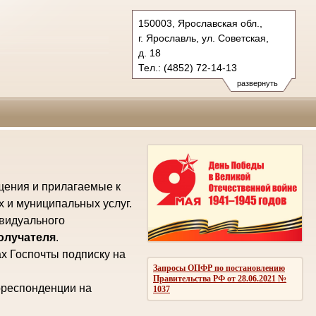
150003, Ярославская обл.,
г. Ярославль, ул. Советская,
д. 18
Тел.: (4852) 72-14-13
oblsud.jrs@sudrf.ru
развернуть
law@law.yar.ru
щения и прилагаемые к
х и муниципальных услуг.
ивидуального
получателя
.
х Госпочты подписку на
Запросы ОПФР по постановлению
Правительства РФ от 28.06.2021 №
рреспонденции на
1037