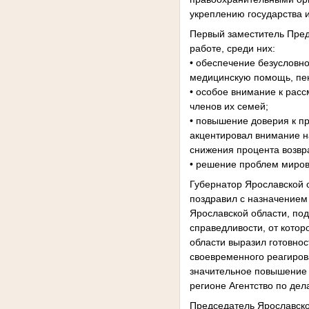
укреплению государства 
Первый заместитель Пред
работе, среди них:
• обеспечение безусловно
медицинскую помощь, пен
• особое внимание к рас
членов их семей;
• повышение доверия к п
акцентировал внимание н
снижения процента возвр
• решение проблем миров
Губернатор Ярославской 
поздравил с назначением
Ярославской области, под
справедливости, от котор
области выразил готовнос
своевременного реагиров
значительное повышение 
регионе Агентство по дел
Председатель Ярославско