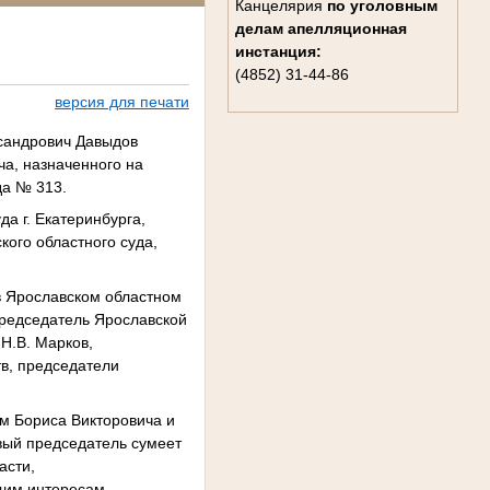
Канцелярия
по уголовным
делам
апелляционная
инстанция:
(4852) 31-44-86
версия для печати
сандрович Давыдов
ча, назначенного на
да № 313.
да г. Екатеринбурга,
кого областного суда,
в Ярославском областном
председатель Ярославской
Н.В. Марков,
в, председатели
м Бориса Викторовича и
овый председатель сумеет
асти,
щим интересам,