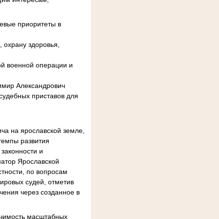
евые приоритеты в
, охрану здоровья,
ой военной операции и
имир Александрович
судебных приставов для
ча на ярославской земле,
темпы развития
 законности и
рнатор Ярославской
стности, по вопросам
ировых судей, отметив
чения через созданное в
ачимость масштабных