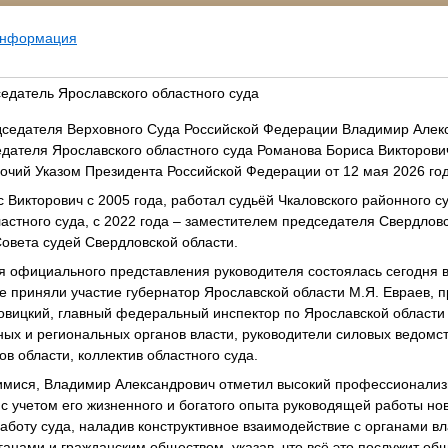
информация
едатель Ярославского областного суда
дседателя Верховного Суда Российской Федерации Владимир Алек
едателя Ярославского областного суда Романова Бориса Викторови
очий Указом Президента Российской Федерации от 12 мая 2026 го
 Викторович с 2005 года, работал судьёй Чкаловского районного су
астного суда, с 2022 года – заместителем председателя Свердловс
овета судей Свердловской области.
 официального представления руководителя состоялась сегодня 
е приняли участие губернатор Ярославской области М.Я. Евраев, 
овицкий, главный федеральный инспектор по Ярославской области 
ых и региональных органов власти, руководители силовых ведомст
ов области, коллектив областного суда.
мися, Владимир Александрович отметил высокий профессионализ
 с учетом его жизненного и богатого опыта руководящей работы н
аботу суда, наладив конструктивное взаимодействие с органами вл
анами и гражданским обществом, указав, что всё это послужит об