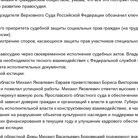
и развитию правосудия.
седателя Верховного Суда Российской Федерации обозначил ключ
го приоритета судебной защиты социальных прав граждан (на труд
сии);
смотрению споров, касающихся защиты прав участников специальн
равосудию через своевременное исполнение судебных актов. Влад
а необходимости тесного взаимодействия с Федеральной службой 
ата исполнительных документов;
ой юстиции.
области Михаил Яковлевич Евраев приветствовал Бориса Викторови
 и пожелал успешной работы. Михаил Яковлевич отметил высокие 
черкнул важную роль Ярославского областного суда в обеспечении
ой зависит доверие граждан и организаций к власти в целом. Губе
ть исполнительной власти к конструктивному взаимодействию, в ча
ания на разрушение объектов культурного наследия и поддержки м
их финансирования в текущем году и улучшение кадрового обеспе
ам юстиции.
й областной Думы Михаил Васильевич Боровицкий подчеркнул зн