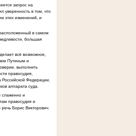
еется запрос на
л уверенность в том, что
и этих изменений, и
, расположенный в самом
аведливости, большая
делает всё возможное,
чем Путиным и
оверие, выполнить
сти правосудия,
а Российской Федерации,
ков аппарата суда.
я слаженно и
ртам правосудия и
 речь Борис Викторович.