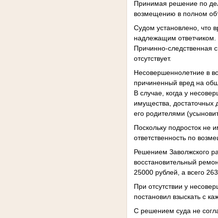
Принимая решение по делу
возмещению в полном об
Судом установлено, что 
надлежащим ответчиком.
Причинно-следственная с
отсутствует.
Несовершеннолетние в во
причиненный вред на общ
В случае, когда у несове
имущества, достаточных 
его родителями (усыновит
Поскольку подросток не и
ответственность по возм
Решением Заволжского ра
восстановительный ремон
25000 рублей, а всего 26
При отсутствии у несове
постановил взыскать с ка
С решением суда не согла