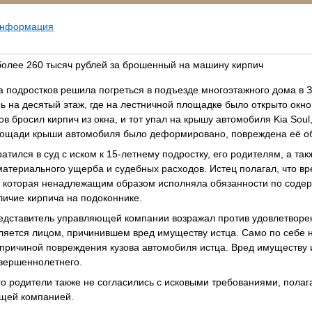
информация
 более 260 тысяч рублей за брошенный на машину кирпич
па подростков решила погреться в подъезде многоэтажного дома в 
 на десятый этаж, где на лестничной площадке было открыто окно
ов бросил кирпич из окна, и тот упал на крышу автомобиля Kia Soul
лощади крыши автомобиля было деформировано, повреждена её об
тился в суд с иском к 15-летнему подростку, его родителям, а та
атериального ущерба и судебных расходов. Истец полагал, что в
 которая ненадлежащим образом исполняла обязанности по сод
личие кирпича на подоконнике.
едставитель управляющей компании возражал против удовлетворе
вляется лицом, причинившем вред имуществу истца. Само по себе 
 причиной повреждения кузова автомобиля истца. Вред имуществу 
овершеннолетнего.
о родители также не согласились с исковыми требованиями, полаг
щей компанией.