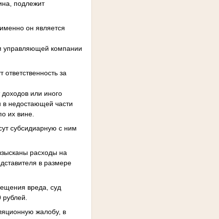
ина, подлежит
 именно он является
ем управляющей компании
 ответственность за
 доходов или иного
и в недостающей части
по их вине.
сут субсидиарную с ним
взысканы расходы на
едставителя в размере
мещения вреда, суд
 рублей.
ляционную жалобу, в