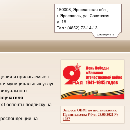
150003, Ярославская обл.,
г. Ярославль, ул. Советская,
д. 18
Тел.: (4852) 72-14-13
oblsud.jrs@sudrf.ru
развернуть
law@law.yar.ru
щения и прилагаемые к
х и муниципальных услуг.
ивидуального
получателя
.
х Госпочты подписку на
Запросы ОПФР по постановлению
Правительства РФ от 28.06.2021 №
рреспонденции на
1037