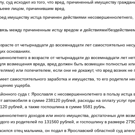
, суд исходил из того, что вред, причиненный имуществу граждан
ъеме лицом, причинившим вред.
вред имуществу истца причинен действиями несовершеннолетнего,
вязь между причиненным истцу вредом и действиями/бездействи
зрасте от четырнадцати до восемнадцати лет самостоятельно несут
их основаниях.
ршеннолетнего в возрасте от четырнадцати до восемнадцати лет нет
для возмещения вреда, вред должен быть возмещен полностью ил
елями) или попечителем, если они не докажут, что вред возник не 
меет самостоятельного заработка и имущества, то его родители не
ещению ущерба.
йонного суда г. Ярославля с несовершеннолетнего в пользу истца 
т автомобиля в сумме 238120 рублей, расходы на оплату услуг пр
3120 рублей, а также госпошлина в сумме 5581 рубль.
ршеннолетнего доходов или иного имущества, достаточных для воз
ждого из родителей по 131560 рублей, и госпошлину в размере 2790
сился отец мальчика, он подал в Ярославский областной суд апел