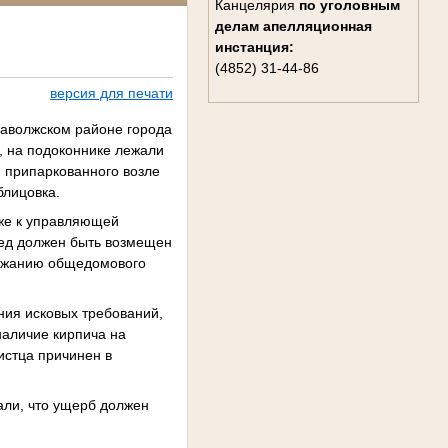
Канцелярия
по уголовным
делам
апелляционная
инстанция:
(4852) 31-44-86
версия для печати
Заволжском районе города
, на подоконнике лежали
, припаркованного возле
лицовка.
кже к управляющей
ред должен быть возмещен
ержанию общедомового
ния исковых требований,
наличие кирпича на
истца причинен в
али, что ущерб должен