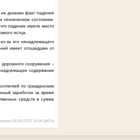
 не доказан факт падения
м техническом состоянии.
 что падение имело место
амого истца.
 из-за его ненадлежащего
пеней имеет отошедшее от
к дорожного сооружения –
ненадлежащее содержание
коллегией по гражданским
енный заработок за время
твенных средств в сумме
ковано 09.09.2025 14:06 (МСК)