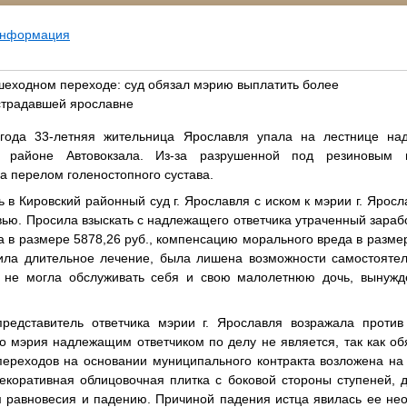
информация
еходном переходе: суд обязал мэрию выплатить более
страдавшей ярославне
года 33-летняя жительница Ярославля упала на лестнице на
в районе Автовокзала. Из-за разрушенной под резиновым 
а перелом голеностопного сустава.
 в Кировский районный суд г. Ярославля с иском к мэрии г. Яро
ью. Просила взыскать с надлежащего ответчика утраченный зарабо
ва в размере 5878,26 руб., компенсацию морального вреда в разме
ила длительное лечение, была лишена возможности самостоятел
 не могла обслуживать себя и свою малолетнюю дочь, вынуж
редставитель ответчика мэрии г. Ярославля возражала против
то мэрия надлежащим ответчиком по делу не является, так как о
ереходов на основании муниципального контракта возложена 
декоративная облицовочная плитка с боковой стороны ступеней, 
м равновесия и падению. Причиной падения истца явилась ее нео