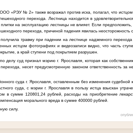
 ООО «РЭУ № 2» также возражал против иска, полагал, что истцом
пешеходного перехода. Лестница находится в удовлетворительно
 плитки на эксплуатацию лестницы не влияет. Если предположить,
ешеходного перехода, причиной падения явилась неосторожность с
ц получила травму при падении на лестнице надземного перехода
енных истцом фотографиях и видеозаписи видно, что часть сту
крытие, а край ступени под покрытием разрушен.
о делу суд признал мэрию г. Ярославля, которая как собственни
 перехода, несет предусмотренную законом ответственность за 
онного суда г. Ярославля, оставленным без изменения судебной 
стного суда, с мэрии г. Ярославля в пользу истца взыскан утрач
ом в сумме 120801,24 рублей, расходы на приобретение лекарс
компенсация морального вреда в сумме 400000 рублей.
ную силу.
опубли