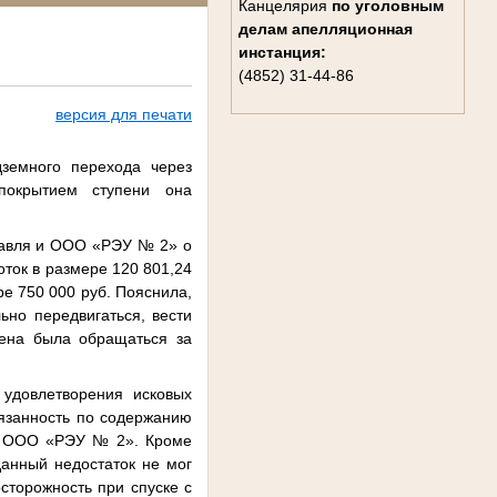
Канцелярия
по уголовным
делам
апелляционная
инстанция:
(4852) 31-44-86
версия для печати
дземного перехода через
покрытием ступени она
славля и ООО «РЭУ № 2» о
ток в размере 120 801,24
ре 750 000 руб. Пояснила,
ьно передвигаться, вести
дена была обращаться за
 удовлетворения исковых
бязанность по содержанию
на ООО «РЭУ № 2». Кроме
данный недостаток не мог
сторожность при спуске с