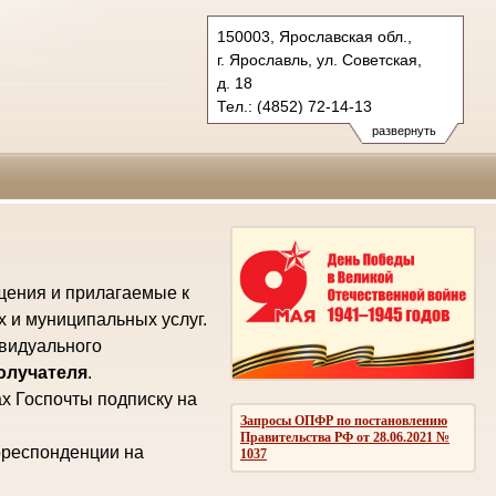
150003, Ярославская обл.,
г. Ярославль, ул. Советская,
д. 18
Тел.: (4852) 72-14-13
oblsud.jrs@sudrf.ru
развернуть
law@law.yar.ru
щения и прилагаемые к
х и муниципальных услуг.
ивидуального
получателя
.
х Госпочты подписку на
Запросы ОПФР по постановлению
Правительства РФ от 28.06.2021 №
рреспонденции на
1037