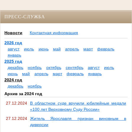
ПРЕСС-СЛУЖБА
Новости
Контактная информация
2026 год
август
июль
июнь
май
апрель
март
февраль
январь
2025 год
декабрь
ноябрь
октябрь
сентябрь
август
июль
июнь
май
апрель
март
февраль
январь
2024 год
декабрь
ноябрь
Архив за 2024 год
27.12.2024
В областном суде вручили юбилейные медали
«100 лет Верховному Суду России»
27.12.2024
Житель Ярославля признан виновным в
диверсии