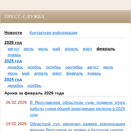
ПРЕСС-СЛУЖБА
Новости
Контактная информация
2026 год
август
июль
июнь
май
апрель
март
февраль
январь
2025 год
декабрь
ноябрь
октябрь
сентябрь
август
июль
июнь
май
апрель
март
февраль
январь
2024 год
декабрь
ноябрь
Архив за февраль 2026 года
26.02.2026
В Ярославском областном суде подвели итоги
работы судов общей юрисдикции региона в 2025
году
19.02.2026
Областной суд увеличил размер компенсации
жителю Ярославля за травму в батутном центре