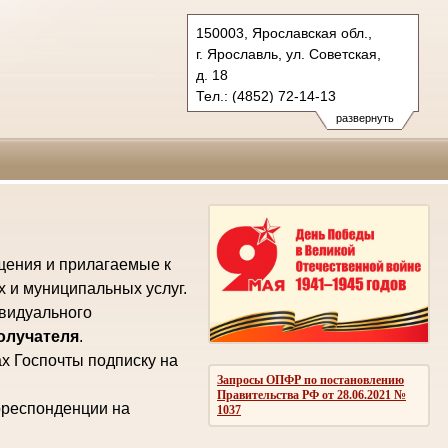
150003, Ярославская обл.,
г. Ярославль, ул. Советская,
д. 18
Тел.: (4852) 72-14-13
oblsud.jrs@sudrf.ru
развернуть
law@law.yar.ru
щения и прилагаемые к
х и муниципальных услуг.
ивидуального
получателя
.
х Госпочты подписку на
Запросы ОПФР по постановлению
Правительства РФ от 28.06.2021 №
рреспонденции на
1037