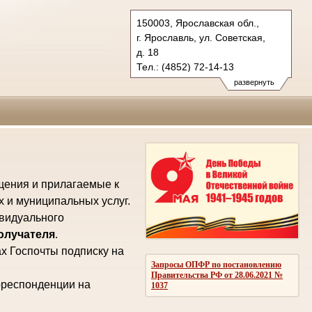
150003, Ярославская обл.,
г. Ярославль, ул. Советская,
д. 18
Тел.: (4852) 72-14-13
oblsud.jrs@sudrf.ru
развернуть
law@law.yar.ru
щения и прилагаемые к
х и муниципальных услуг.
ивидуального
получателя
.
х Госпочты подписку на
Запросы ОПФР по постановлению
Правительства РФ от 28.06.2021 №
рреспонденции на
1037