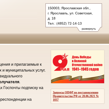
150003, Ярославская обл.,
г. Ярославль, ул. Советская,
д. 18
Тел.: (4852) 72-14-13
oblsud.jrs@sudrf.ru
развернуть
law@law.yar.ru
щения и прилагаемые к
х и муниципальных услуг.
ивидуального
получателя
.
х Госпочты подписку на
Запросы ОПФР по постановлению
Правительства РФ от 28.06.2021 №
рреспонденции на
1037