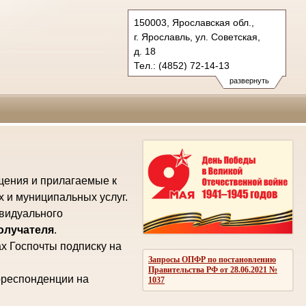
150003, Ярославская обл.,
г. Ярославль, ул. Советская,
д. 18
Тел.: (4852) 72-14-13
oblsud.jrs@sudrf.ru
развернуть
law@law.yar.ru
щения и прилагаемые к
х и муниципальных услуг.
ивидуального
получателя
.
х Госпочты подписку на
Запросы ОПФР по постановлению
Правительства РФ от 28.06.2021 №
рреспонденции на
1037