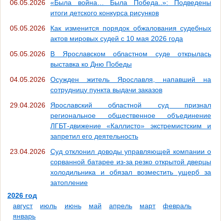
06.05.2026
«Была война… Была Победа..»: Подведены
итоги детского конкурса рисунков
05.05.2026
Как изменится порядок обжалования судебных
актов мировых судей с 10 мая 2026 года
05.05.2026
В Ярославском областном суде открылась
выставка ко Дню Победы
04.05.2026
Осужден житель Ярославля, напавший на
сотрудницу пункта выдачи заказов
29.04.2026
Ярославский областной суд признал
региональное общественное объединение
ЛГБТ-движение «Каллисто» экстремистским и
запретил его деятельность
23.04.2026
Суд отклонил доводы управляющей компании о
сорванной батарее из-за резко открытой дверцы
холодильника и обязал возместить ущерб за
затопление
2026 год
август
июль
июнь
май
апрель
март
февраль
январь